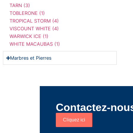
TARN (3)
TOBLERONE (1)
TROPICAL STORM (4)
VISCOUNT WHITE (4)
WARWICK ICE (1)
WHITE MACAUBAS (1)
Marbres et Pierres
Contactez-nous
Cliquez ici