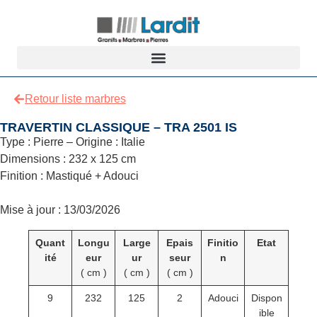
Retour liste marbres
TRAVERTIN CLASSIQUE – TRA 2501 IS
Type : Pierre – Origine : Italie
Dimensions : 232 x 125 cm
Finition : Mastiqué + Adouci
Mise à jour : 13/03/2026
Quant
Longu
Large
Epais
Finitio
Etat
ité
eur
ur
seur
n
( cm )
( cm )
( cm )
9
232
125
2
Adouci
Dispon
ible