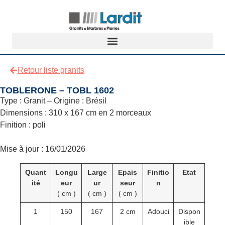
Retour liste granits
TOBLERONE – TOBL 1602
Type : Granit – Origine : Brésil
Dimensions : 310 x 167 cm en 2 morceaux
Finition : poli
Mise à jour : 16/01/2026
Quant
Longu
Large
Epais
Finitio
Etat
ité
eur
ur
seur
n
( cm )
( cm )
( cm )
1
150
167
2 cm
Adouci
Dispon
ible