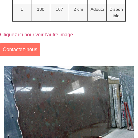
1
130
167
2 cm
Adouci
Dispon
ible
Cliquez ici pour voir l’autre image
Contactez-nous