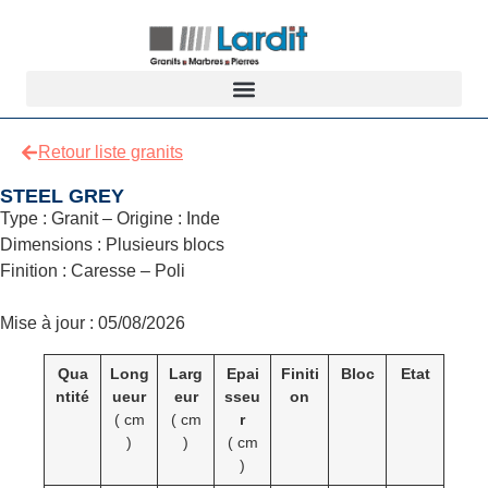
Retour liste granits
STEEL GREY
Type : Granit – Origine : Inde
Dimensions : Plusieurs blocs
Finition : Caresse – Poli
Mise à jour : 05/08/2026
Qua
Long
Larg
Epai
Finiti
Bloc
Etat
ntité
ueur
eur
sseu
on
( cm
( cm
r
)
)
( cm
)