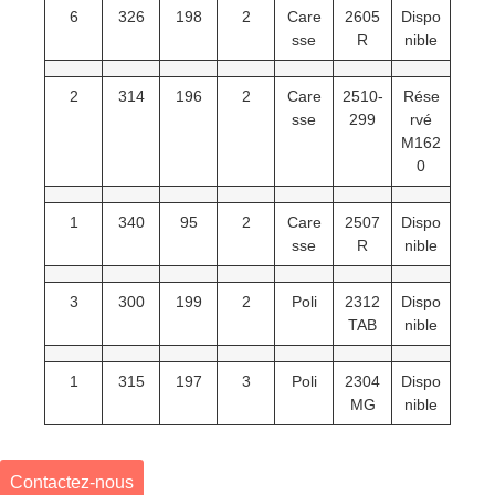
6
326
198
2
Care
2605
Dispo
sse
R
nible
2
314
196
2
Care
2510-
Rése
sse
299
rvé
M162
0
1
340
95
2
Care
2507
Dispo
sse
R
nible
3
300
199
2
Poli
2312
Dispo
TAB
nible
1
315
197
3
Poli
2304
Dispo
MG
nible
Contactez-nous