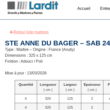
Accueil
Entre
Retour liste marbres
STE ANNE DU BAGER – SAB 24
Type : Marbre – Origine : France (Arudy)
Dimensions : 325 x 125 cm
Finition : Adouci / Poli
Mise à jour : 13/03/2026
Quantité
Longueur
Largeur
Epaisseur
F
( cm )
( cm )
( cm )
4
320
125
2
4
320
125
2