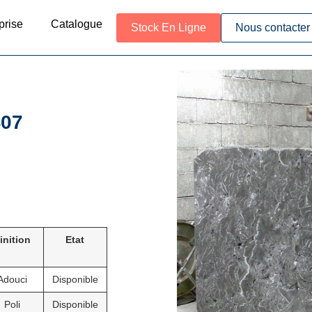
prise
Catalogue
Stock En Ligne
Nous contacter
07
inition
Etat
Adouci
Disponible
Poli
Disponible