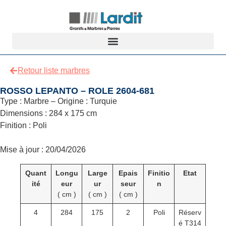
Retour liste marbres
ROSSO LEPANTO – ROLE 2604-681
Type : Marbre – Origine : Turquie
Dimensions : 284 x 175 cm
Finition : Poli
Mise à jour : 20/04/2026
Quant
Longu
Large
Epais
Finitio
Etat
ité
eur
ur
seur
n
( cm )
( cm )
( cm )
4
284
175
2
Poli
Réserv
é T314