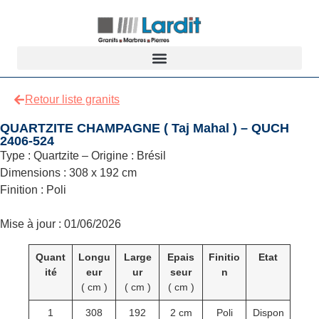
Retour liste granits
QUARTZITE CHAMPAGNE ( Taj Mahal ) – QUCH
2406-524
Type : Quartzite – Origine : Brésil
Dimensions : 308 x 192 cm
Finition : Poli
Mise à jour : 01/06/2026
Quant
Longu
Large
Epais
Finitio
Etat
ité
eur
ur
seur
n
( cm )
( cm )
( cm )
1
308
192
2 cm
Poli
Dispon