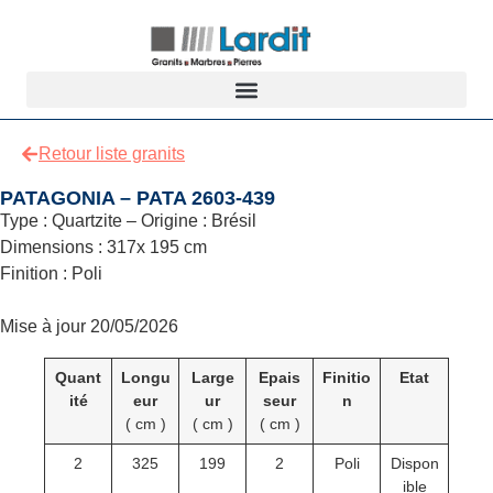
Retour liste granits
PATAGONIA – PATA 2603-439
Type : Quartzite – Origine : Brésil
Dimensions : 317x 195 cm
Finition : Poli
Mise à jour 20/05/2026
Quant
Longu
Large
Epais
Finitio
Etat
ité
eur
ur
seur
n
( cm )
( cm )
( cm )
2
325
199
2
Poli
Dispon
ible