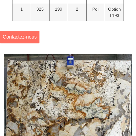
1
325
199
2
Poli
Option
T193
Contactez-nous