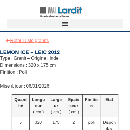
Retour liste granits
LEMON ICE – LEIC 2012
Type : Granit – Origine : Inde
Dimensions : 320 x 175 cm
Finition : Poli
Mise à jour : 06/01/2026
Quant
Longu
Large
Epais
Finitio
Etat
ité
eur
ur
seur
n
( cm )
( cm )
( cm )
5
320
175
2
poli
Dispon
ible