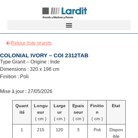
Retour liste granits
COLONIAL IVORY – COI 2312TAB
Type Granit – Origine : Inde
Dimensions : 320 x 198 cm
Finition : Poli
Mise à jour : 27/05/2026
Quant
Longu
Large
Epais
Finitio
Etat
ité
eur
ur
seur
n
( cm )
( cm )
( cm )
( cm )
1
215
120
3
Poli
Dispon
ible