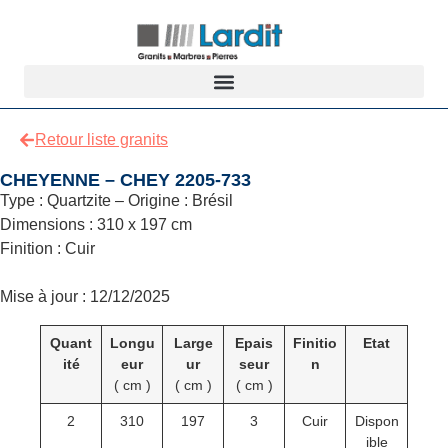
Retour liste granits
CHEYENNE – CHEY 2205-733
Type : Quartzite – Origine : Brésil
Dimensions : 310 x 197 cm
Finition : Cuir
Mise à jour : 12/12/2025
Quant
Longu
Large
Epais
Finitio
Etat
ité
eur
ur
seur
n
( cm )
( cm )
( cm )
2
310
197
3
Cuir
Dispon
ible