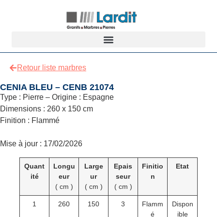
Retour liste marbres
CENIA BLEU – CENB 21074
Type : Pierre – Origine : Espagne
Dimensions : 260 x 150 cm
Finition : Flammé
Mise à jour : 17/02/2026
Quant
Longu
Large
Epais
Finitio
Etat
ité
eur
ur
seur
n
( cm )
( cm )
( cm )
1
260
150
3
Flamm
Dispon
é
ible