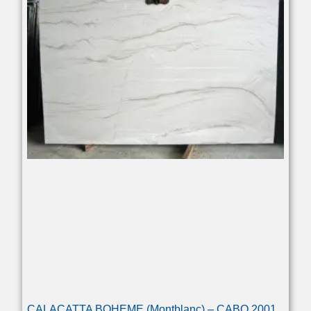
CALACATTA BOHEME (Montblanc) – CABO 2001