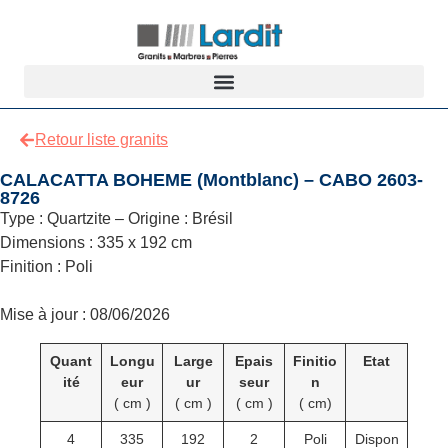
Retour liste granits
CALACATTA BOHEME (Montblanc) – CABO 2603-
8726
Type : Quartzite – Origine : Brésil
Dimensions : 335 x 192 cm
Finition : Poli
Mise à jour : 08/06/2026
Quant
Longu
Large
Epais
Finitio
Etat
ité
eur
ur
seur
n
( cm )
( cm )
( cm )
( cm)
4
335
192
2
Poli
Dispon