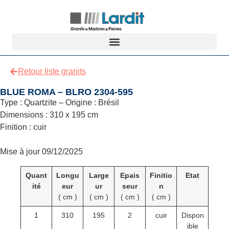
Retour liste granits
BLUE ROMA – BLRO 2304-595
Type : Quartzite – Origine : Brésil
Dimensions : 310 x 195 cm
Finition : cuir
Mise à jour 09/12/2025
Quant
Longu
Large
Epais
Finitio
Etat
ité
eur
ur
seur
n
( cm )
( cm )
( cm )
( cm )
1
310
195
2
cuir
Dispon
ible