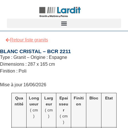
Retour liste granits
BLANC CRISTAL – BCR 2211
Type : Granit – Origine : Espagne
Dimensions : 287 x 165 cm
Finition : Poli
Mise à jour 16/06/2026
Qua
Long
Larg
Epai
Finiti
Bloc
Etat
ntité
ueur
eur
sseu
on
( cm
( cm
r
)
)
( cm
)