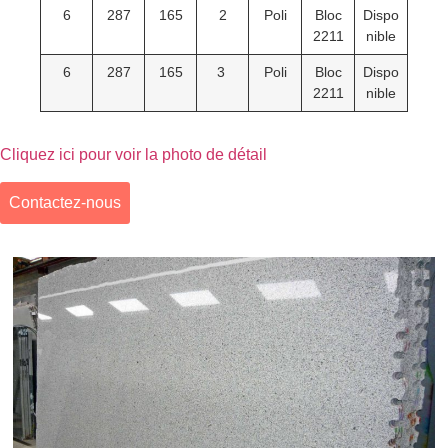
6
287
165
2
Poli
Bloc
Dispo
2211
nible
6
287
165
3
Poli
Bloc
Dispo
2211
nible
Cliquez ici pour voir la photo de détail
Contactez-nous