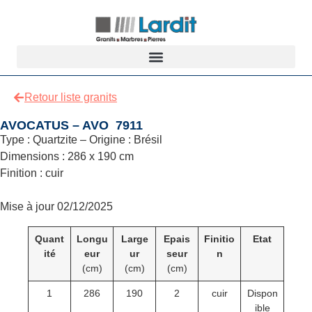
Retour liste granits
AVOCATUS – AVO 7911
Type : Quartzite – Origine : Brésil
Dimensions : 286 x 190 cm
Finition : cuir
Mise à jour 02/12/2025
Quant
Longu
Large
Epais
Finitio
Etat
ité
eur
ur
seur
n
(cm)
(cm)
(cm)
1
286
190
2
cuir
Dispon
ible