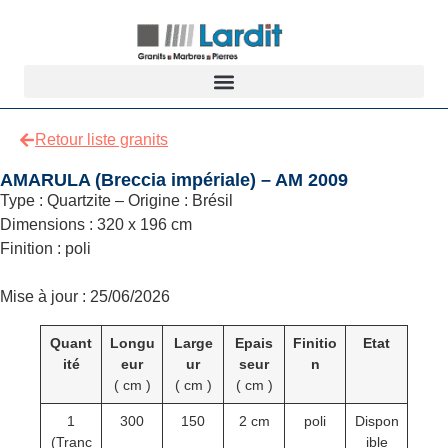
Retour liste granits
AMARULA (Breccia impériale) – AM 2009
Type : Quartzite – Origine : Brésil
Dimensions : 320 x 196 cm
Finition : poli
Mise à jour : 25/06/2026
Quant
Longu
Large
Epais
Finitio
Etat
ité
eur
ur
seur
n
( cm )
( cm )
( cm )
1
300
150
2 cm
poli
Dispon
(Tranc
ible